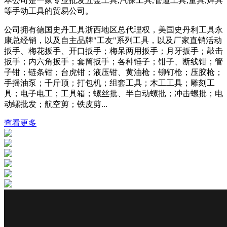
本公司是一家专业批发五金工具,汽保工具,管道工具,量具,焊具
等手动工具的贸易公司。
公司拥有德国史丹工具浙西地区总代理权，美国史丹利工具永
康总经销，以及自主品牌"工友"系列工具，以及厂家直销活动
扳手、梅花扳手、开口扳手；梅呆两用扳手；月牙扳手；敲击
扳手；内六角扳手；套筒扳手；各种锤子；钳子、断线钳；管
子钳；链条钳；台虎钳；液压钳、黄油枪；铆钉枪；压胶枪；
手摇油泵；千斤顶；打包机；组套工具；木工工具；雕刻工
具；电子电工；工具箱；螺丝批、半自动螺批；冲击螺批；电
动螺批发；航空剪；铁皮剪...
查看更多