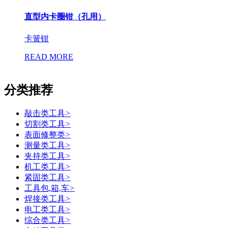
直型内卡圈钳（孔用）
卡簧钳
READ MORE
分类推荐
敲击类工具
>
切割类工具
>
表面修整类
>
测量类工具
>
夹持类工具
>
机工类工具
>
紧固类工具
>
工具包,箱,车
>
焊接类工具
>
电工类工具
>
综合类工具
>