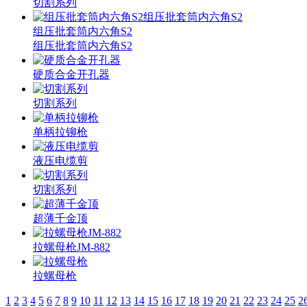
切割系列
组压批套筒内六角S2
组压批套筒内六角S2
硬质合金开孔器
切割系列
单柄拉铆枪
液压电缆剪
切割系列
超薄千金顶
拉螺母枪JM-882
拉螺母枪
1
2
3
4
5
6
7
8
9
10
11
12
13
14
15
16
17
18
19
20
21
22
23
24
25
2