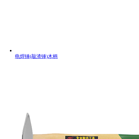
电焊锤(敲渣锤)木柄