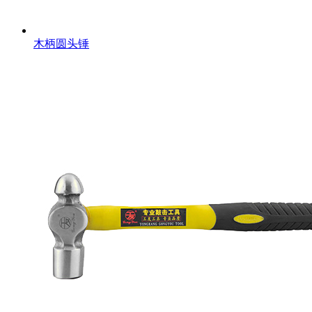
木柄圆头锤