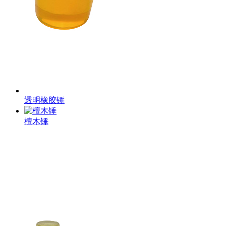
透明橡胶锤
檀木锤