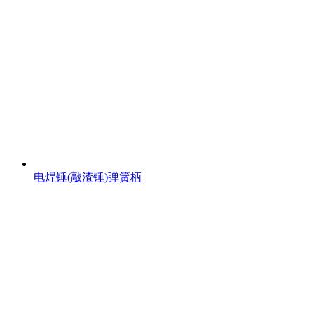
电焊锤(敲渣锤)弹簧柄