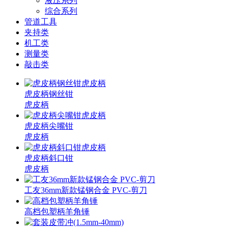
液压系列
综合系列
管道工具
夹持类
机工类
测量类
敲击类
虎皮柄钢丝钳
虎皮柄
虎皮柄尖嘴钳
虎皮柄
虎皮柄斜口钳
虎皮柄
工友36mm新款锰钢合金 PVC-剪刀
高档包塑柄羊角锤