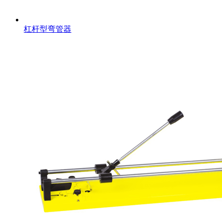
杠杆型弯管器