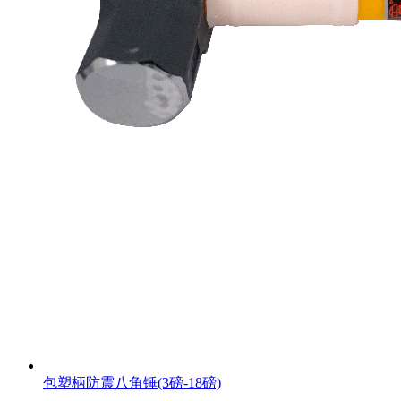
包塑柄防震八角锤(3磅-18磅)