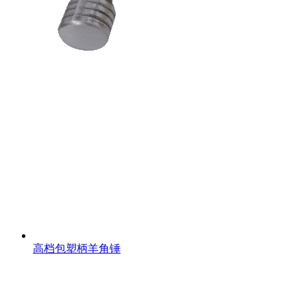
高档包塑柄羊角锤