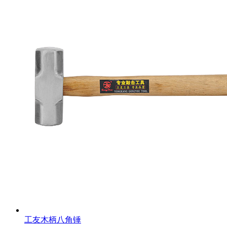
工友木柄八角锤